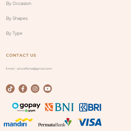
By Occasion
By Shapes
By Type
CONTACT US
Email :
alluraflorist@gmail.com