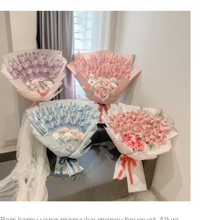
Bagi kamu yang menyukai
money bouquet
, Allura