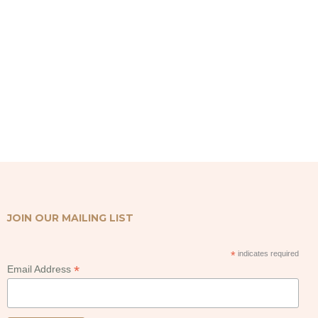
JOIN OUR MAILING LIST
*
indicates required
*
Email Address