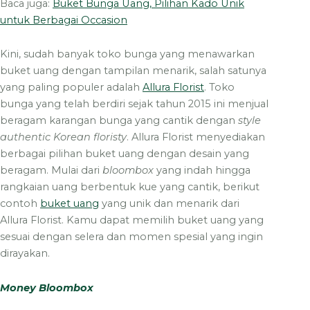
Baca juga:
Buket Bunga Uang, Pilihan Kado Unik
untuk Berbagai Occasion
Kini, sudah banyak toko bunga yang menawarkan
buket uang dengan tampilan menarik, salah satunya
yang paling populer adalah
Allura Florist
. Toko
bunga yang telah berdiri sejak tahun 2015 ini menjual
beragam karangan bunga yang cantik dengan
style
authentic Korean floristy
. Allura Florist menyediakan
berbagai pilihan buket uang dengan desain yang
beragam. Mulai dari
bloombox
yang indah hingga
rangkaian uang berbentuk kue yang cantik, berikut
contoh
buket uang
yang unik dan menarik dari
Allura Florist. Kamu dapat memilih buket uang yang
sesuai dengan selera dan momen spesial yang ingin
dirayakan.
Money Bloombox