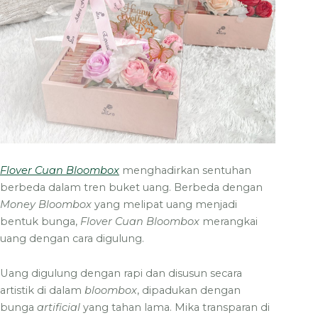
Flover Cuan Bloombox
menghadirkan sentuhan
berbeda dalam tren buket uang. Berbeda dengan
Money Bloombox
yang melipat uang menjadi
bentuk bunga,
Flover Cuan Bloombox
merangkai
uang dengan cara digulung.
Uang digulung dengan rapi dan disusun secara
artistik di dalam
bloombox
, dipadukan dengan
bunga
artificial
yang tahan lama. Mika transparan di