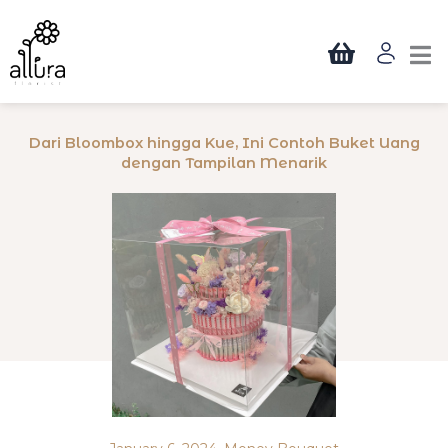
Skip
to
content
Dari Bloombox hingga Kue, Ini Contoh Buket Uang
dengan Tampilan Menarik