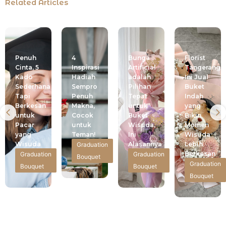
Related Articles
Penuh
4
Bunga
Florist
Cinta, 5
Inspirasi
Artificial
Tangerang
Kado
Hadiah
adalah
Ini Jual
Sederhana
Sempro
Pilihan
Buket
Tapi
Penuh
Tepat
Indah
Berkesan
Makna,
untuk
yang
untuk
Cocok
Buket
Bikin
Pacar
untuk
Wisuda,
Momen
yang
Teman!
Ini
Wisuda
Wisuda
Alasannya
Lebih
Graduation
Berkesan
Graduation
Graduation
Bouquet
Graduation
Bouquet
Bouquet
Bouquet