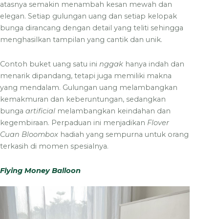
atasnya semakin menambah kesan mewah dan
elegan. Setiap gulungan uang dan setiap kelopak
bunga dirancang dengan detail yang teliti sehingga
menghasilkan tampilan yang cantik dan unik.
Contoh buket uang
satu ini
nggak
hanya indah dan
menarik dipandang, tetapi juga memiliki makna
yang mendalam. Gulungan uang melambangkan
kemakmuran dan keberuntungan, sedangkan
bunga
artificial
melambangkan keindahan dan
kegembiraan. Perpaduan ini menjadikan
Flover
Cuan Bloombox
hadiah yang sempurna untuk orang
terkasih di momen spesialnya.
Flying Money Balloon