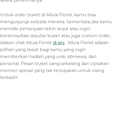
selera penerimanya.
Untuk
order
buket di Allura Florist, kamu bisa
mengunjungi website mereka. Sementara, jika kamu
memiliki pertanyaan lebih lanjut atau ingin
berkonsultasi seputar buket atau juga
custom order
,
silakan chat Allura Florist
di sini
. Allura Florist adalah
pilihan yang tepat bagi kamu yang ingin
memberikan hadiah yang unik, istimewa, dan
personal. Pesan buket uang sekarang dan ciptakan
momen spesial yang tak terlupakan untuk orang
terkasih!