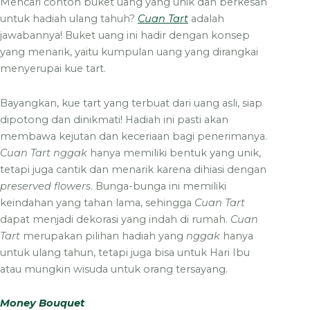
Mencari contoh buket uang yang unik dan berkesan
untuk hadiah ulang tahuh?
Cuan Tart
adalah
jawabannya! Buket uang ini hadir dengan konsep
yang menarik, yaitu kumpulan uang yang dirangkai
menyerupai kue tart.
Bayangkan, kue tart yang terbuat dari uang asli, siap
dipotong dan dinikmati! Hadiah ini pasti akan
membawa kejutan dan keceriaan bagi penerimanya.
Cuan Tart
nggak
hanya memiliki bentuk yang unik,
tetapi juga cantik dan menarik karena dihiasi dengan
preserved flowers
. Bunga-bunga ini memiliki
keindahan yang tahan lama, sehingga
Cuan Tart
dapat menjadi dekorasi yang indah di rumah.
Cuan
Tart
merupakan pilihan hadiah yang
nggak
hanya
untuk ulang tahun, tetapi juga bisa untuk Hari Ibu
atau mungkin wisuda untuk orang tersayang.
Money Bouquet